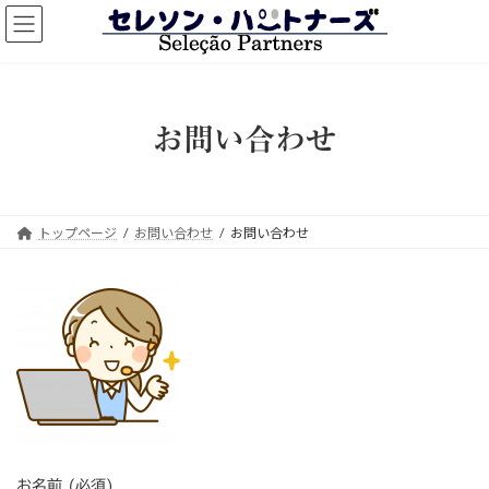
コ
ナ
ン
ビ
テ
ゲ
ン
ー
ツ
シ
へ
ョ
お問い合わせ
ス
ン
キ
に
ッ
移
プ
動
トップページ
お問い合わせ
お問い合わせ
お名前 (必須)