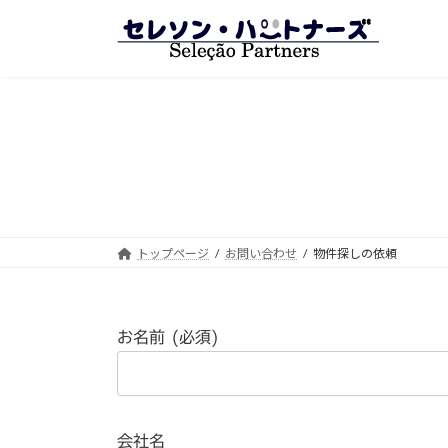
コ
ナ
ン
ビ
テ
ゲ
ン
ー
ツ
シ
へ
ョ
ス
ン
キ
に
ッ
移
プ
動
トップページ
お問い合わせ
物件探しの依頼
お名前 (必須)
会社名