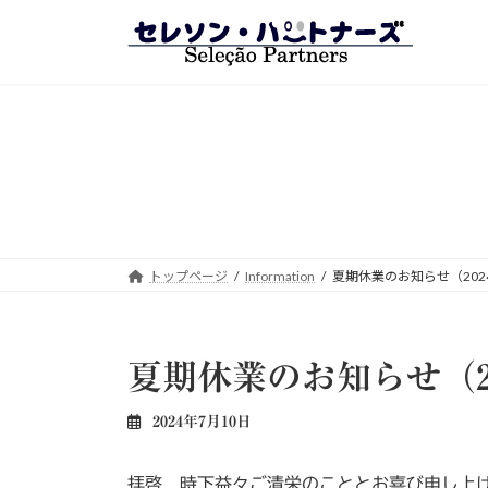
コ
ナ
ン
ビ
テ
ゲ
ン
ー
ツ
シ
へ
ョ
ス
ン
キ
に
ッ
移
プ
動
トップページ
Information
夏期休業のお知らせ（2024
夏期休業のお知らせ（20
2024年7月10日
拝啓 時下益々ご清栄のこととお喜び申し上